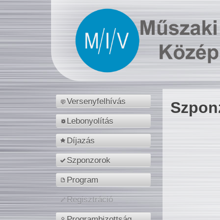
Versenyfelhívás
Szpon
Lebonyolítás
Díjazás
Szponzorok
Program
Regisztráció
Programbizottság