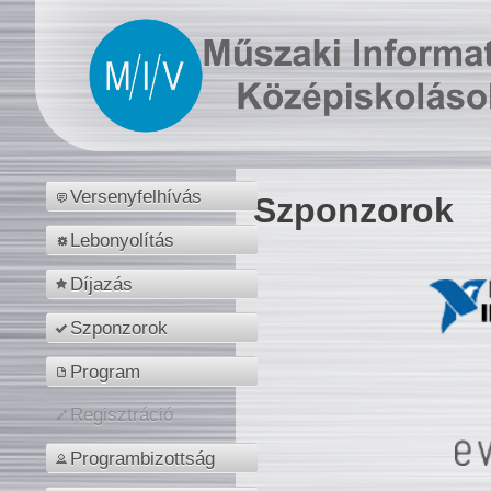
Versenyfelhívás
Szponzorok
Lebonyolítás
Díjazás
Szponzorok
Program
Regisztráció
Programbizottság