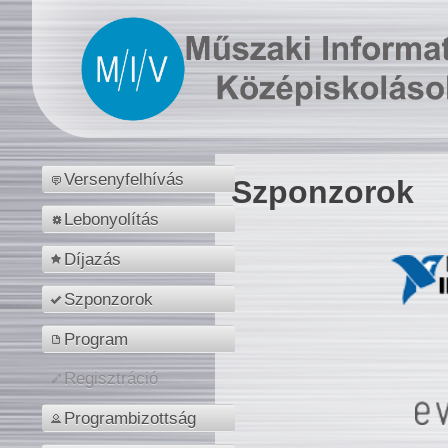
Versenyfelhívás
Szponzorok
Lebonyolítás
Díjazás
Szponzorok
Program
Regisztráció
Programbizottság