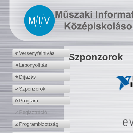
Versenyfelhívás
Szponzorok
Lebonyolítás
Díjazás
Szponzorok
Program
Regisztráció
Programbizottság