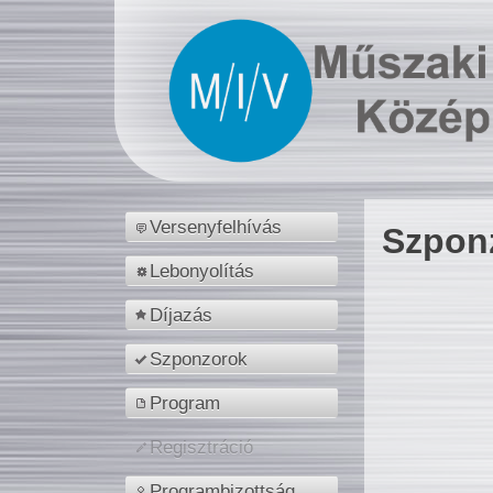
Versenyfelhívás
Szpon
Lebonyolítás
Díjazás
Szponzorok
Program
Regisztráció
Programbizottság