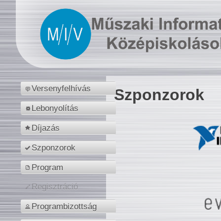
Versenyfelhívás
Szponzorok
Lebonyolítás
Díjazás
Szponzorok
Program
Regisztráció
Programbizottság