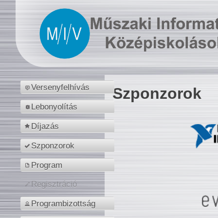
Versenyfelhívás
Szponzorok
Lebonyolítás
Díjazás
Szponzorok
Program
Regisztráció
Programbizottság