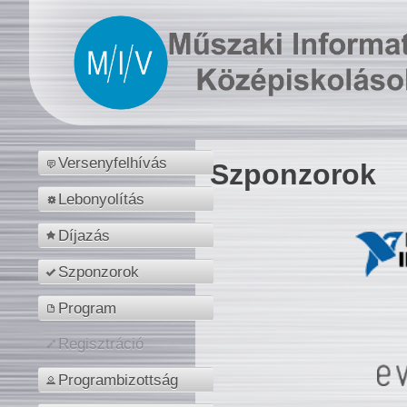
Versenyfelhívás
Szponzorok
Lebonyolítás
Díjazás
Szponzorok
Program
Regisztráció
Programbizottság