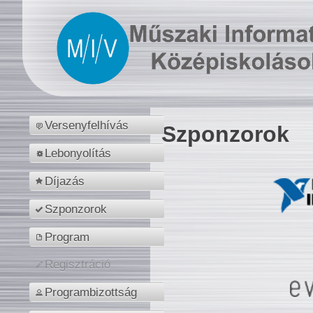
Versenyfelhívás
Szponzorok
Lebonyolítás
Díjazás
Szponzorok
Program
Regisztráció
Programbizottság