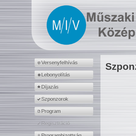
Versenyfelhívás
Szpon
Lebonyolítás
Díjazás
Szponzorok
Program
Regisztráció
Programbizottság