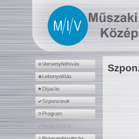
Versenyfelhívás
Szpon
Lebonyolítás
Díjazás
Szponzorok
Program
Regisztráció
Programbizottság