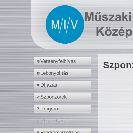
Versenyfelhívás
Szpon
Lebonyolítás
Díjazás
Szponzorok
Program
Regisztráció
Programbizottság