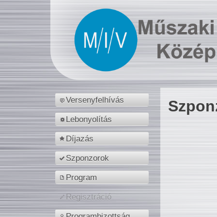
Versenyfelhívás
Szpon
Lebonyolítás
Díjazás
Szponzorok
Program
Regisztráció
Programbizottság