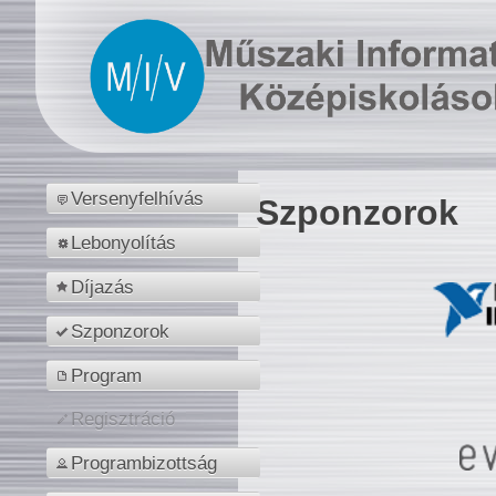
Versenyfelhívás
Szponzorok
Lebonyolítás
Díjazás
Szponzorok
Program
Regisztráció
Programbizottság