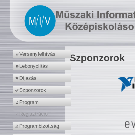
Versenyfelhívás
Szponzorok
Lebonyolítás
Díjazás
Szponzorok
Program
Regisztráció
Programbizottság