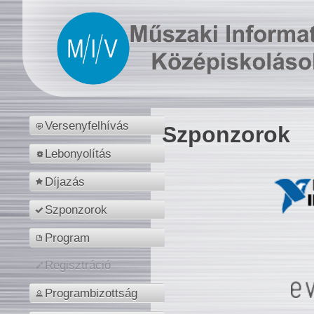
Versenyfelhívás
Szponzorok
Lebonyolítás
Díjazás
Szponzorok
Program
Regisztráció
Programbizottság