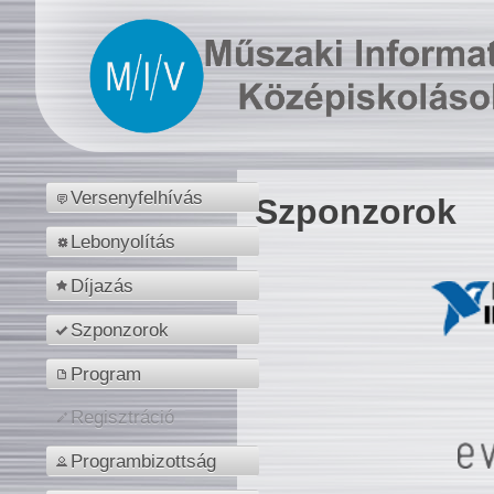
Versenyfelhívás
Szponzorok
Lebonyolítás
Díjazás
Szponzorok
Program
Regisztráció
Programbizottság