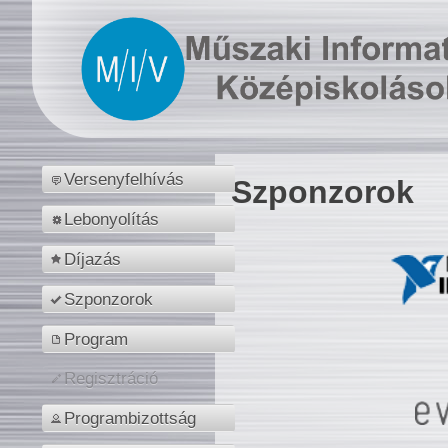
Versenyfelhívás
Szponzorok
Lebonyolítás
Díjazás
Szponzorok
Program
Regisztráció
Programbizottság