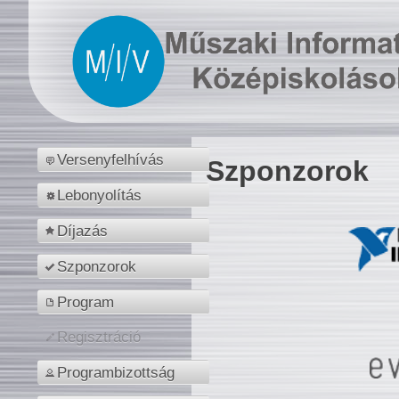
Versenyfelhívás
Szponzorok
Lebonyolítás
Díjazás
Szponzorok
Program
Regisztráció
Programbizottság