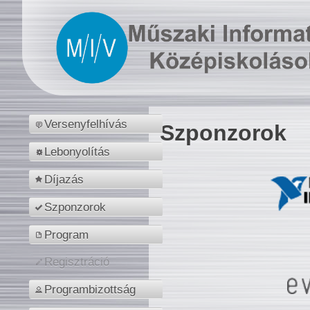
Versenyfelhívás
Szponzorok
Lebonyolítás
Díjazás
Szponzorok
Program
Regisztráció
Programbizottság