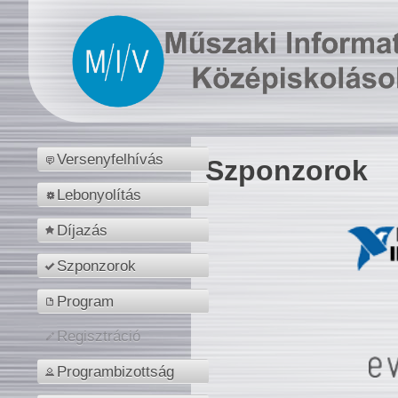
Versenyfelhívás
Szponzorok
Lebonyolítás
Díjazás
Szponzorok
Program
Regisztráció
Programbizottság