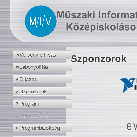
Versenyfelhívás
Szponzorok
Lebonyolítás
Díjazás
Szponzorok
Program
Regisztráció
Programbizottság