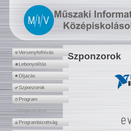
Versenyfelhívás
Szponzorok
Lebonyolítás
Díjazás
Szponzorok
Program
Regisztráció
Programbizottság