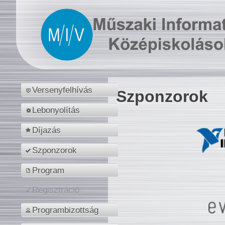
Versenyfelhívás
Szponzorok
Lebonyolítás
Díjazás
Szponzorok
Program
Regisztráció
Programbizottság