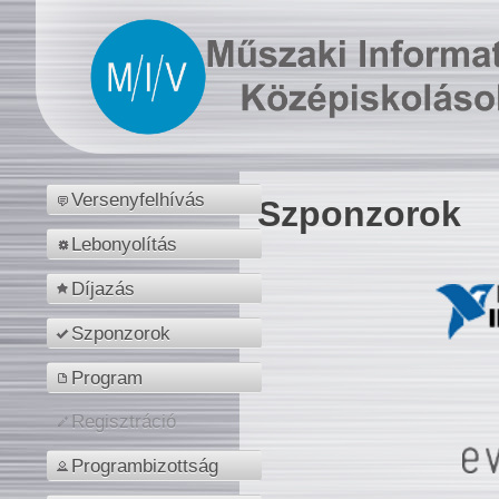
Versenyfelhívás
Szponzorok
Lebonyolítás
Díjazás
Szponzorok
Program
Regisztráció
Programbizottság