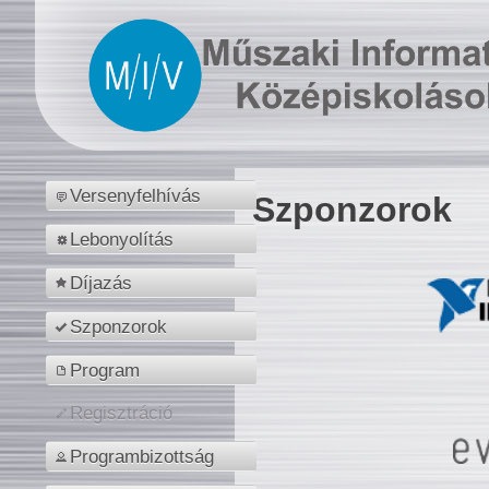
Versenyfelhívás
Szponzorok
Lebonyolítás
Díjazás
Szponzorok
Program
Regisztráció
Programbizottság