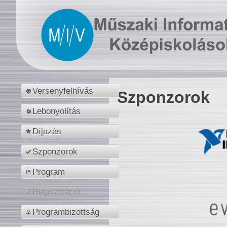
Versenyfelhívás
Szponzorok
Lebonyolítás
Díjazás
Szponzorok
Program
Regisztráció
Programbizottság