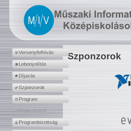
Versenyfelhívás
Szponzorok
Lebonyolítás
Díjazás
Szponzorok
Program
Regisztráció
Programbizottság