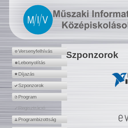
Versenyfelhívás
Szponzorok
Lebonyolítás
Díjazás
Szponzorok
Program
Regisztráció
Programbizottság