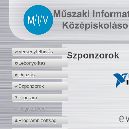
Versenyfelhívás
Szponzorok
Lebonyolítás
Díjazás
Szponzorok
Program
Regisztráció
Programbizottság