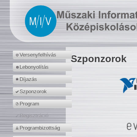
Versenyfelhívás
Szponzorok
Lebonyolítás
Díjazás
Szponzorok
Program
Regisztráció
Programbizottság