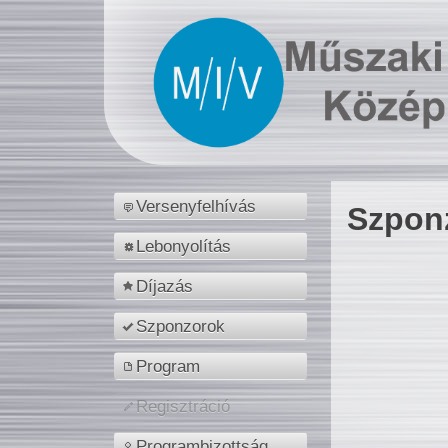
Versenyfelhívás
Szpon
Lebonyolítás
Díjazás
Szponzorok
Program
Regisztráció
Programbizottság