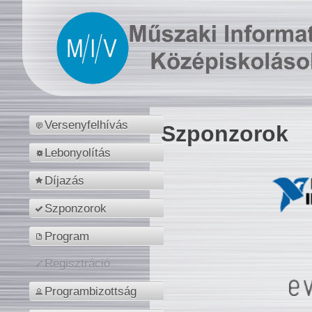
Versenyfelhívás
Szponzorok
Lebonyolítás
Díjazás
Szponzorok
Program
Regisztráció
Programbizottság