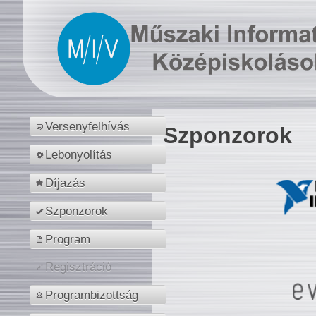
Versenyfelhívás
Szponzorok
Lebonyolítás
Díjazás
Szponzorok
Program
Regisztráció
Programbizottság