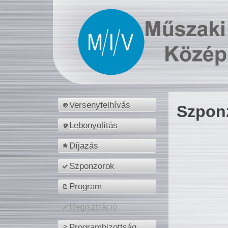
Versenyfelhívás
Szpon
Lebonyolítás
Díjazás
Szponzorok
Program
Regisztráció
Programbizottság