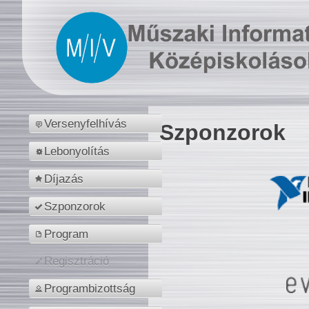
Versenyfelhívás
Szponzorok
Lebonyolítás
Díjazás
Szponzorok
Program
Regisztráció
Programbizottság