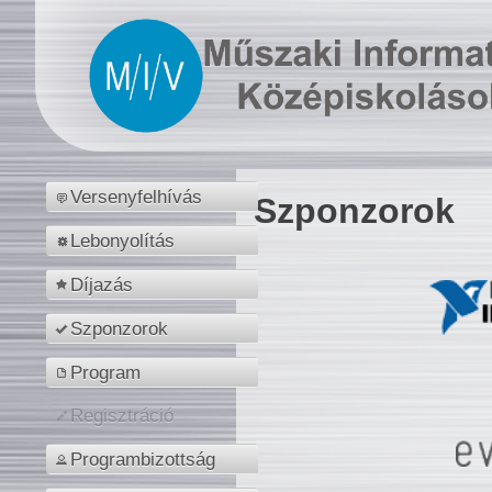
Versenyfelhívás
Szponzorok
Lebonyolítás
Díjazás
Szponzorok
Program
Regisztráció
Programbizottság