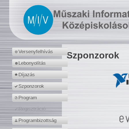
Versenyfelhívás
Szponzorok
Lebonyolítás
Díjazás
Szponzorok
Program
Regisztráció
Programbizottság