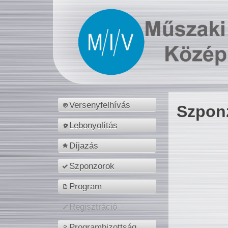
Versenyfelhívás
Szpon
Lebonyolítás
Díjazás
Szponzorok
Program
Regisztráció
Programbizottság