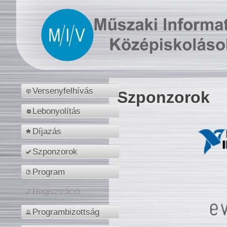
Versenyfelhívás
Szponzorok
Lebonyolítás
Díjazás
Szponzorok
Program
Regisztráció
Programbizottság