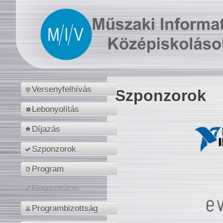
Versenyfelhívás
Szponzorok
Lebonyolítás
Díjazás
Szponzorok
Program
Regisztráció
Programbizottság