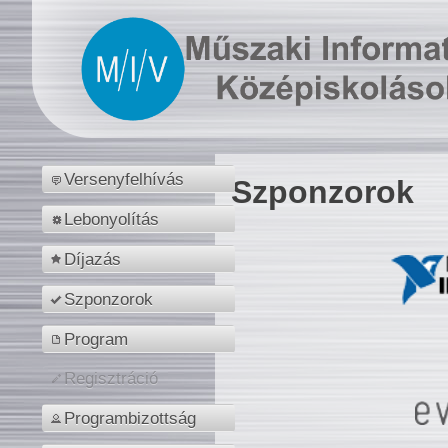
Versenyfelhívás
Szponzorok
Lebonyolítás
Díjazás
Szponzorok
Program
Regisztráció
Programbizottság