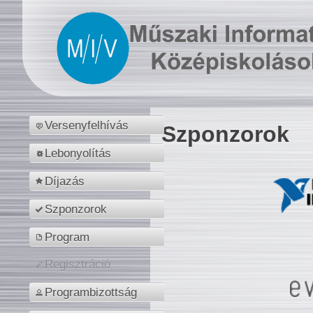
Versenyfelhívás
Szponzorok
Lebonyolítás
Díjazás
Szponzorok
Program
Regisztráció
Programbizottság