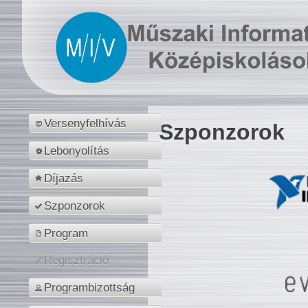
Versenyfelhívás
Szponzorok
Lebonyolítás
Díjazás
Szponzorok
Program
Regisztráció
Programbizottság