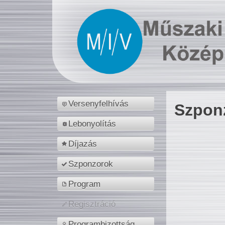
Versenyfelhívás
Szpon
Lebonyolítás
Díjazás
Szponzorok
Program
Regisztráció
Programbizottság