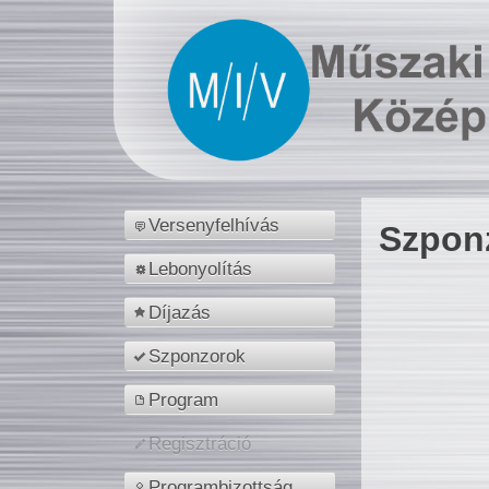
Versenyfelhívás
Szpon
Lebonyolítás
Díjazás
Szponzorok
Program
Regisztráció
Programbizottság