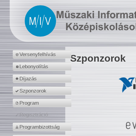
Versenyfelhívás
Szponzorok
Lebonyolítás
Díjazás
Szponzorok
Program
Regisztráció
Programbizottság