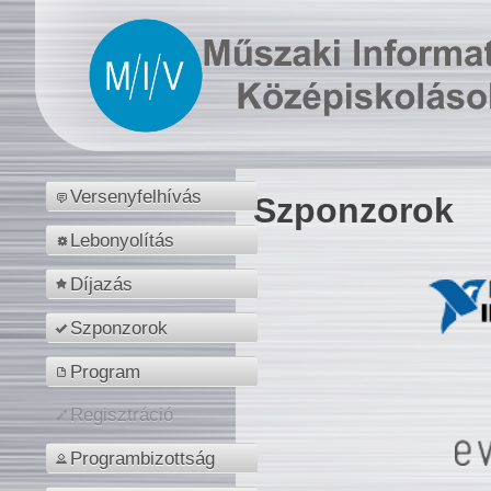
Versenyfelhívás
Szponzorok
Lebonyolítás
Díjazás
Szponzorok
Program
Regisztráció
Programbizottság