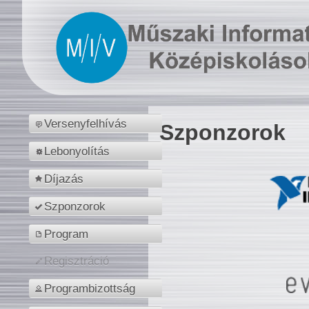
Versenyfelhívás
Szponzorok
Lebonyolítás
Díjazás
Szponzorok
Program
Regisztráció
Programbizottság