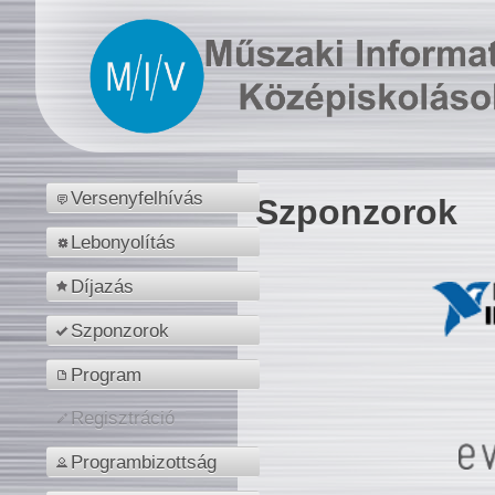
Versenyfelhívás
Szponzorok
Lebonyolítás
Díjazás
Szponzorok
Program
Regisztráció
Programbizottság